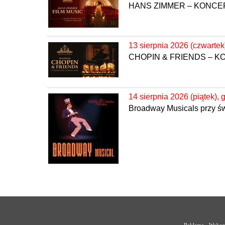
HANS ZIMMER – KONC
13 sierpnia 2026 (czwartek
CHOPIN & FRIENDS – 
14 sierpnia 2026 (piątek), 
Broadway Musicals przy ś
Reklama - Wykorz