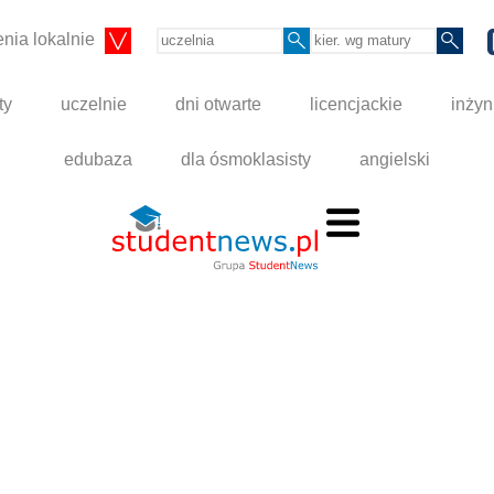
nia lokalnie
ty
uczelnie
dni otwarte
licencjackie
inżyn
edubaza
dla ósmoklasisty
angielski