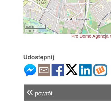
500 m
1000 ft
Pro Domo Agencja 
Udostępnij
«
powrót