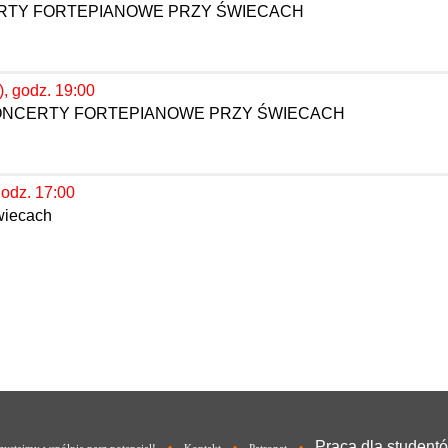
ERTY FORTEPIANOWE PRZY ŚWIECACH
), godz. 19:00
KONCERTY FORTEPIANOWE PRZY ŚWIECACH
godz. 17:00
wiecach
Praca dla student
•
•
•
ystajmy wspólnie nasz potencjał!
Kontakt
Patronat