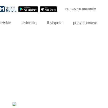
PRACA dla studentów
ierskie
jednolite
II stopnia
podyplomowe