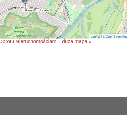
Leaflet
| ©
OpenStreetMa
Obrotu Nieruchomościami - duża mapa »