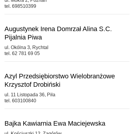
ul. Mokra 2, Poznań
tel. 698510399
Augustynek Irena Domrzał Alina S.C.
Pijalnia Piwa
ul. Okólna 3, Rychtal
tel. 62 781 69 05
Azyl Przedsiębiorstwo Wielobranżowe
Krzysztof Drobiński
ul. 11 Listopada 36, Piła
tel. 603100840
Bajka Kawiarnia Ewa Maciejewska
ul. Kościuszki 12, Zagórów