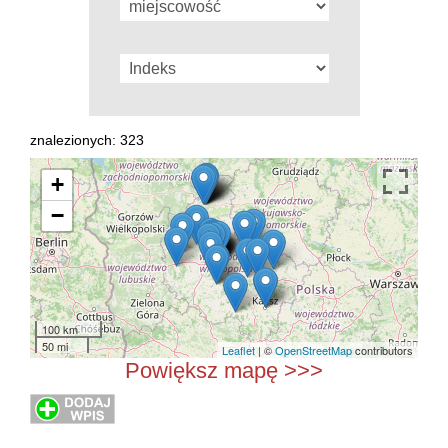
znalezionych: 323
+
−
100 km
50 mi
Leaflet
| ©
OpenStreetMap
contributors
Powiększ mapę >>>