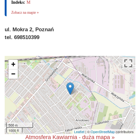
Indeks:
M
Zobacz na mapie »
ul. Mokra 2, Poznań
tel. 698510399
+
−
500 m
1000 ft
Leaflet
| ©
OpenStreetMap
contributors
Atmosfera Kawiarnia - duża mapa »