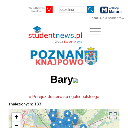
wydarzenia
lokalnie
PRACA dla studentów
Bary
» Przejdź do serwisu ogólnopolskiego
znalezionych: 133
+
−