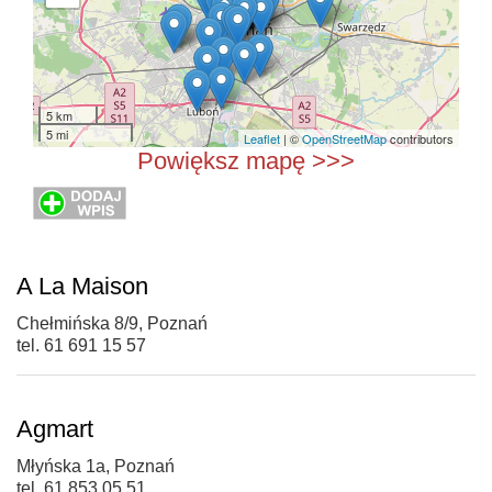
5 km
5 mi
Leaflet
| ©
OpenStreetMap
contributors
Powiększ mapę >>>
A La Maison
Chełmińska 8/9, Poznań
tel. 61 691 15 57
Agmart
Młyńska 1a, Poznań
tel. 61 853 05 51