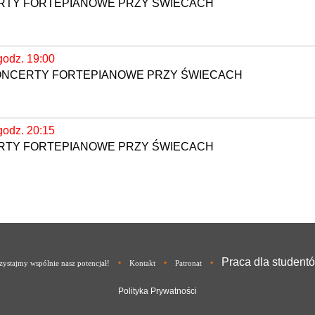
ERTY FORTEPIANOWE PRZY ŚWIECACH
godz. 19:00
KONCERTY FORTEPIANOWE PRZY ŚWIECACH
godz. 20:15
ERTY FORTEPIANOWE PRZY ŚWIECACH
Praca dla student
•
•
•
ystajmy wspólnie nasz potencjał!
Kontakt
Patronat
Polityka Prywatności