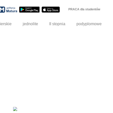
PRACA dla studentów
ierskie
jednolite
II stopnia
podyplomowe