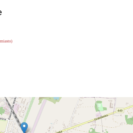
e
miasto)