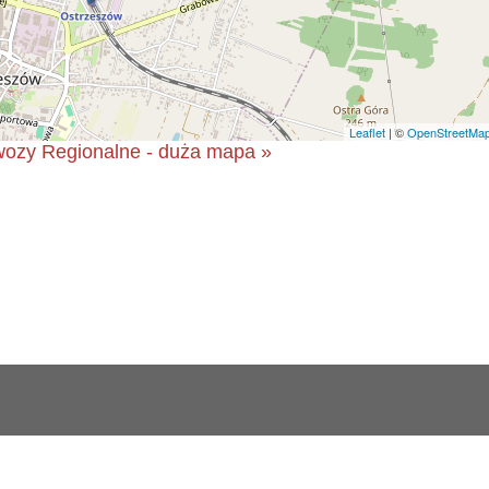
Leaflet
| ©
OpenStreetMa
ozy Regionalne - duża mapa »