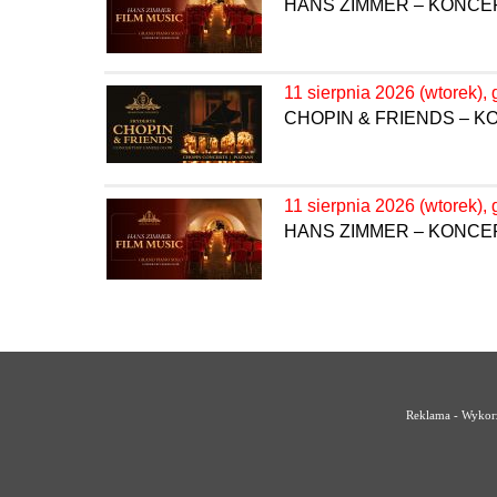
HANS ZIMMER – KONC
11 sierpnia 2026 (wtorek), 
CHOPIN & FRIENDS – 
11 sierpnia 2026 (wtorek), 
HANS ZIMMER – KONC
Reklama - Wykorz