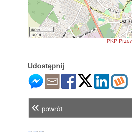
500 m
1000 ft
PKP Przew
Udostępnij
«
powrót