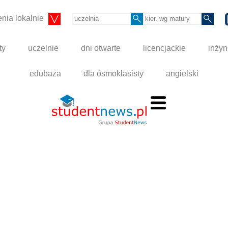
nia lokalnie
ty
uczelnie
dni otwarte
licencjackie
inżyn
edubaza
dla ósmoklasisty
angielski