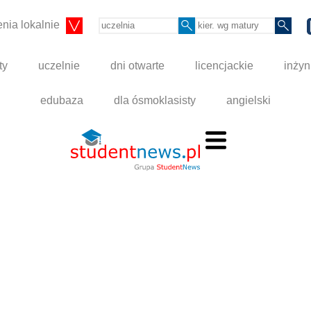
nia lokalnie
ty
uczelnie
dni otwarte
licencjackie
inżyn
edubaza
dla ósmoklasisty
angielski