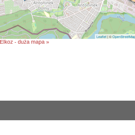
Leaflet
| ©
OpenStreetMa
Elkoz - duża mapa »