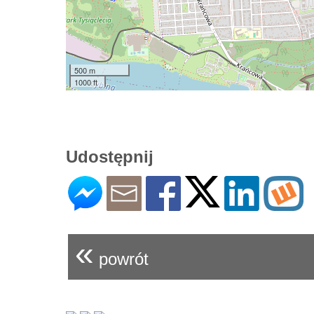
500 m
1000 ft
Udostępnij
«
powrót