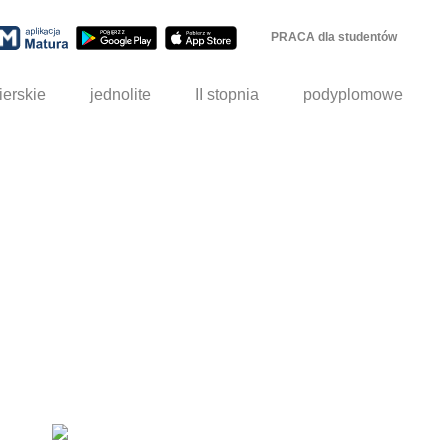
PRACA dla studentów
ierskie
jednolite
II stopnia
podyplomowe