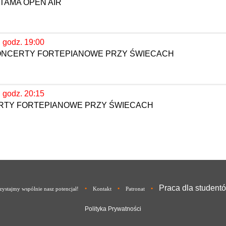
TAMA OPEN AIR
, godz. 19:00
KONCERTY FORTEPIANOWE PRZY ŚWIECACH
, godz. 20:15
ERTY FORTEPIANOWE PRZY ŚWIECACH
Praca dla student
•
•
•
ystajmy wspólnie nasz potencjał!
Kontakt
Patronat
Polityka Prywatności