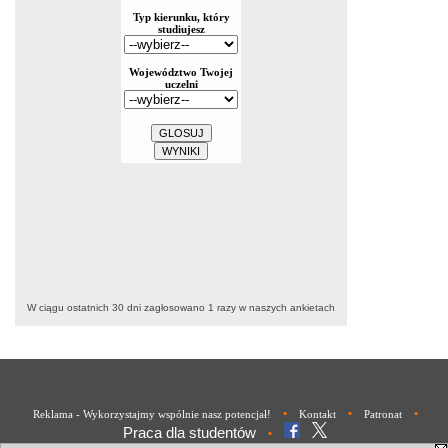
W ciągu ostatnich 30 dni zagłosowano
1
razy w naszych ankietach
•
•
•
Reklama - Wykorzystajmy wspólnie nasz potencjał!
Kontakt
Patronat
Praca dla studentów
•