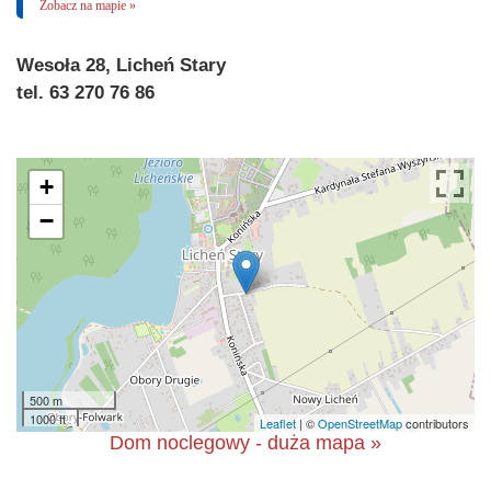
Zobacz na mapie »
Wesoła 28, Licheń Stary
tel. 63 270 76 86
+
−
500 m
1000 ft
Leaflet
| ©
OpenStreetMap
contributors
Dom noclegowy - duża mapa »