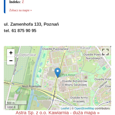
Indeks:
Z
Zobacz na mapie »
ul. Zamenhofa 133, Poznań
tel. 61 875 90 95
+
−
500 m
1000 ft
Leaflet
| ©
OpenStreetMap
contributors
Astra Sp. z o.o. Kawiarnia - duża mapa »