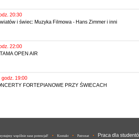
odz. 20:30
wiatów i świec: Muzyka Filmowa - Hans Zimmer i inni
odz. 22:00
TAMA OPEN AIR
, godz. 19:00
KONCERTY FORTEPIANOWE PRZY ŚWIECACH
Praca dla student
•
•
•
ystajmy wspólnie nasz potencjał!
Kontakt
Patronat