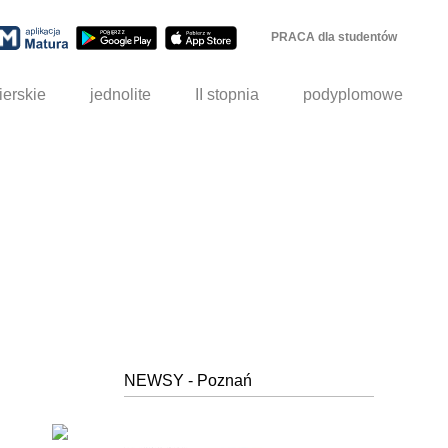
PRACA dla studentów
ierskie
jednolite
II stopnia
podyplomowe
NEWSY - Poznań