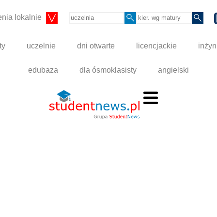
nia lokalnie
ty
uczelnie
dni otwarte
licencjackie
inżyn
edubaza
dla ósmoklasisty
angielski