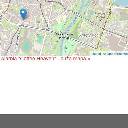
Leaflet
| ©
OpenStreetMa
wiarnia "Coffee Heaven" - duża mapa »