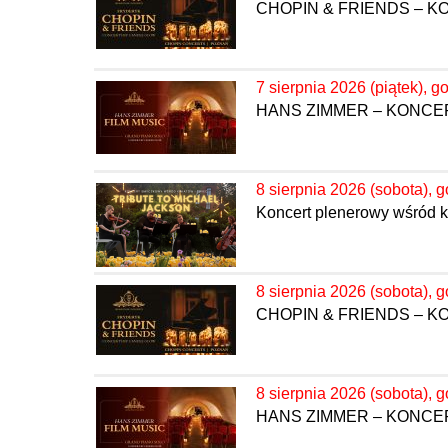
CHOPIN & FRIENDS – 
7 sierpnia 2026 (piątek), g
HANS ZIMMER – KONC
8 sierpnia 2026 (sobota), g
Koncert plenerowy wśród kw
8 sierpnia 2026 (sobota), g
CHOPIN & FRIENDS – 
8 sierpnia 2026 (sobota), g
HANS ZIMMER – KONC