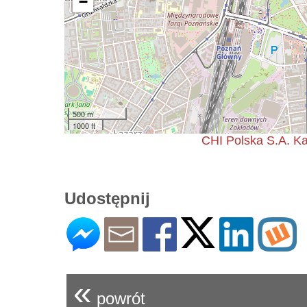
−
500 m
1000 ft
CHI Polska S.A. Ka
Udostępnij
«
powrót