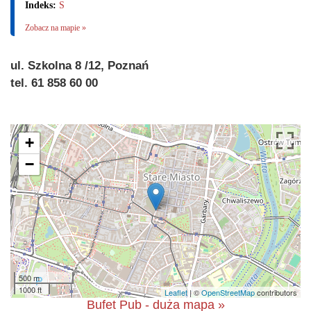
Indeks:
S
Zobacz na mapie »
ul. Szkolna 8 /12, Poznań
tel. 61 858 60 00
+
−
500 m
1000 ft
Leaflet
| ©
OpenStreetMap
contributors
Bufet Pub - duża mapa »