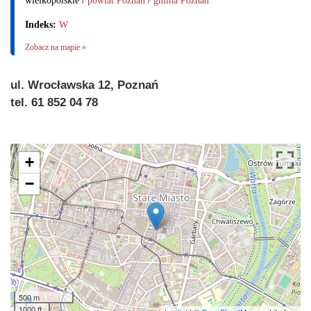
wielkopolskie /
powiat Poznań
/
gmina Poznań
Indeks:
W
Zobacz na mapie »
ul. Wrocławska 12, Poznań
tel. 61 852 04 78
+
−
500 m
1000 ft