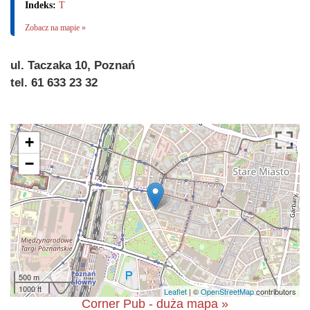
Indeks:
T
Zobacz na mapie »
ul. Taczaka 10, Poznań
tel. 61 633 23 32
+
−
500 m
1000 ft
Leaflet
| ©
OpenStreetMap
contributors
Corner Pub - duża mapa »