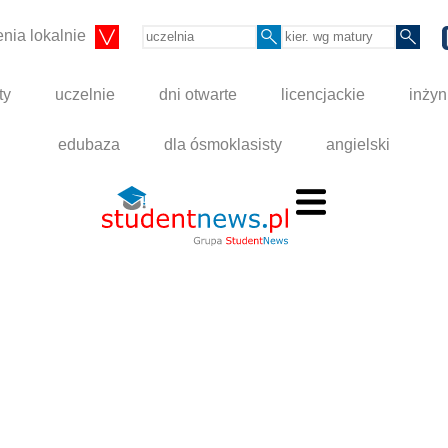
nia lokalnie
ty
uczelnie
dni otwarte
licencjackie
inżyn
edubaza
dla ósmoklasisty
angielski