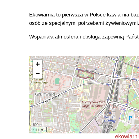
Ekowiarnia to pierwsza w Polsce kawiarnia ba
osób ze specjalnymi potrzebami żywieniowymi
Wspaniała atmosfera i obsługa zapewnią Pańs
+
−
500 m
1000 ft
ekowiarni