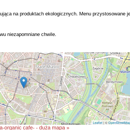
zująca na produktach ekologicznych. Menu przystosowane je
.
twu niezapomniane chwile.
Leaflet
| ©
OpenStreetMa
a-organic cafe- - duża mapa »