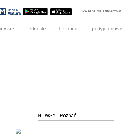
PRACA dla studentów
ierskie
jednolite
II stopnia
podyplomowe
NEWSY - Poznań