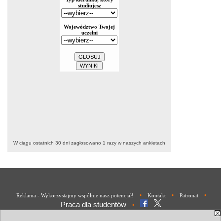
W ciągu ostatnich 30 dni zagłosowano
1
razy w naszych ankietach
•
•
•
Reklama - Wykorzystajmy wspólnie nasz potencjał!
Kontakt
Patronat
Praca dla studentów
•