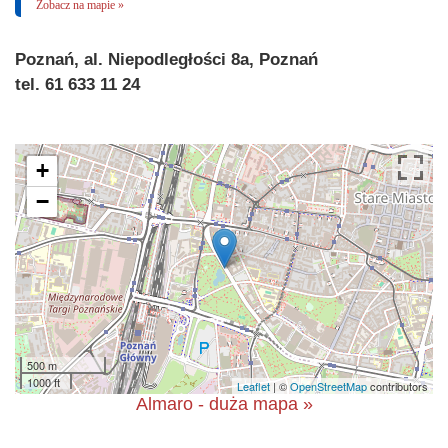
Zobacz na mapie »
Poznań, al. Niepodległości 8a, Poznań
tel. 61 633 11 24
+
−
500 m
1000 ft
Leaflet
| ©
OpenStreetMap
contributors
Almaro - duża mapa »