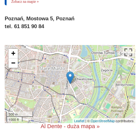
Zobacz na mapie »
Poznań, Mostowa 5, Poznań
tel. 61 851 90 84
+
−
500 m
1000 ft
Leaflet
| ©
OpenStreetMap
contributors
Al Dente - duża mapa »