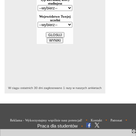
W ciągu ostatnich 30 dni zagłosowano
1
razy w naszych ankietach
•
•
•
Reklama - Wykorzystajmy wspólnie nasz potencjał!
Kontakt
Patronat
Praca dla studentów
•