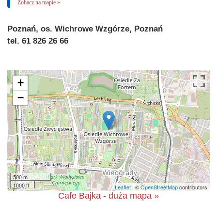
Zobacz na mapie »
Poznań, os. Wichrowe Wzgórze, Poznań
tel. 61 826 26 66
+
−
500 m
1000 ft
Leaflet
| ©
OpenStreetMap
contributors
Cafe Bajka - duża mapa »