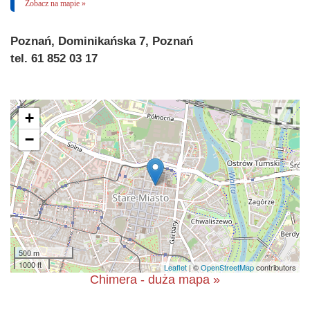
Zobacz na mapie »
Poznań, Dominikańska 7, Poznań
tel. 61 852 03 17
+
−
500 m
1000 ft
Leaflet
| ©
OpenStreetMap
contributors
Chimera - duża mapa »