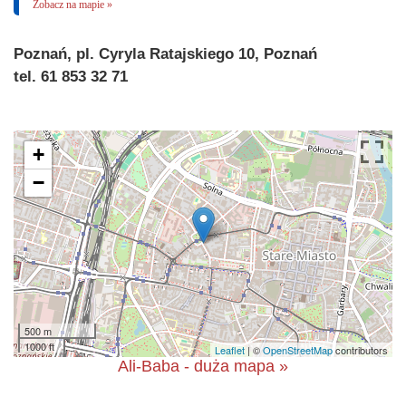
Zobacz na mapie »
Poznań, pl. Cyryla Ratajskiego 10, Poznań
tel. 61 853 32 71
+
−
500 m
1000 ft
Leaflet
| ©
OpenStreetMap
contributors
Ali-Baba - duża mapa »