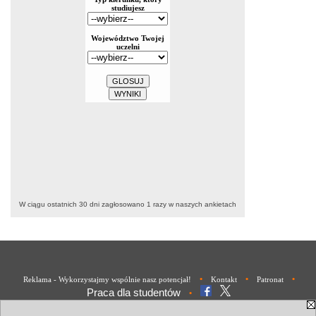
W ciągu ostatnich 30 dni zagłosowano
1
razy w naszych ankietach
•
•
•
Reklama - Wykorzystajmy wspólnie nasz potencjał!
Kontakt
Patronat
Praca dla studentów
•