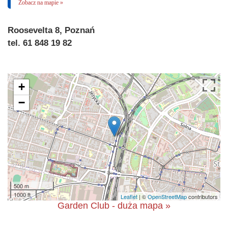
Zobacz na mapie »
Roosevelta 8, Poznań
tel. 61 848 19 82
+
−
500 m
1000 ft
Leaflet
| ©
OpenStreetMap
contributors
Garden Club - duża mapa »