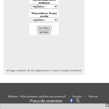
W ciągu ostatnich 30 dni zagłosowano
1
razy w naszych ankietach
•
•
•
Reklama - Wykorzystajmy wspólnie nasz potencjał!
Kontakt
Patronat
Praca dla studentów
•