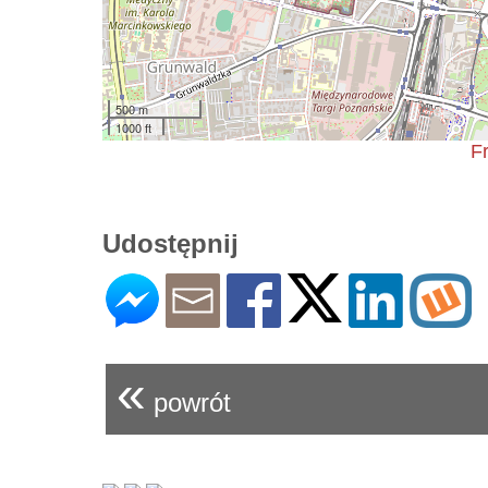
500 m
1000 ft
F
Udostępnij
«
powrót