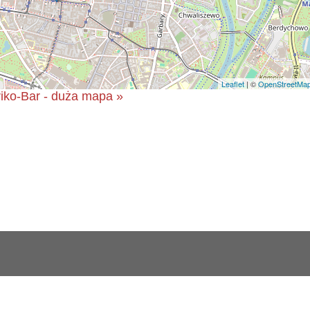
Leaflet
| ©
OpenStreetMa
riko-Bar - duża mapa »