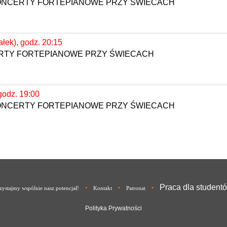
KONCERTY FORTEPIANOWE PRZY ŚWIECACH
ałek), godz. 20:15
ERTY FORTEPIANOWE PRZY ŚWIECACH
godz. 19:00
KONCERTY FORTEPIANOWE PRZY ŚWIECACH
Praca dla student
•
•
•
ystajmy wspólnie nasz potencjał!
Kontakt
Patronat
Polityka Prywatności