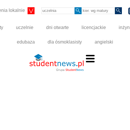
nia lokalnie
ty
uczelnie
dni otwarte
licencjackie
inżyn
edubaza
dla ósmoklasisty
angielski