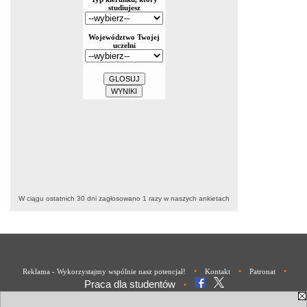
W ciągu ostatnich 30 dni zagłosowano
1
razy w naszych ankietach
•
•
•
Reklama - Wykorzystajmy wspólnie nasz potencjał!
Kontakt
Patronat
Praca dla studentów
•