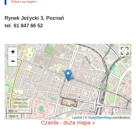
Zobacz na mapie »
Rynek Jeżycki 3, Poznań
tel. 61 847 66 52
+
−
500 m
1000 ft
Leaflet
| ©
OpenStreetMap
contributors
Czarda - duża mapa »