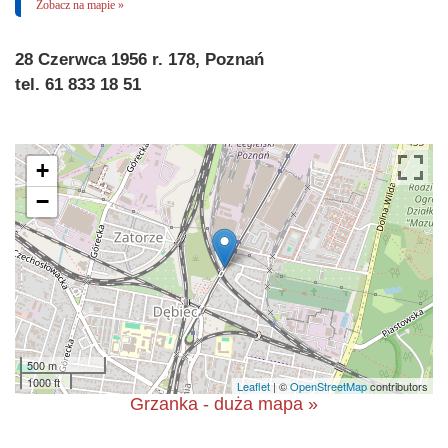
Zobacz na mapie »
28 Czerwca 1956 r. 178, Poznań
tel. 61 833 18 51
+
−
500 m
1000 ft
Leaflet
| ©
OpenStreetMap
contributors
Grzanka - duża mapa »