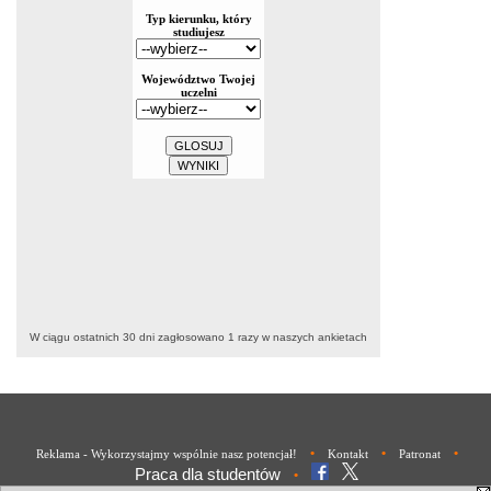
W ciągu ostatnich 30 dni zagłosowano
1
razy w naszych ankietach
•
•
•
Reklama - Wykorzystajmy wspólnie nasz potencjał!
Kontakt
Patronat
Praca dla studentów
•