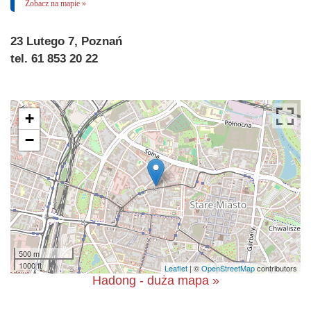
Zobacz na mapie »
23 Lutego 7, Poznań
tel. 61 853 20 22
+
−
500 m
1000 ft
Leaflet
| ©
OpenStreetMap
contributors
Hadong - duża mapa »