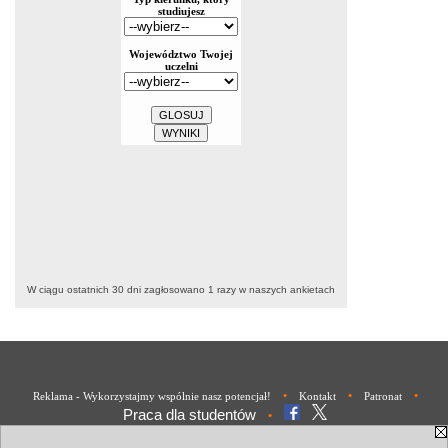
W ciągu ostatnich 30 dni zagłosowano
1
razy w naszych ankietach
•
•
•
Reklama - Wykorzystajmy wspólnie nasz potencjał!
Kontakt
Patronat
Praca dla studentów
•