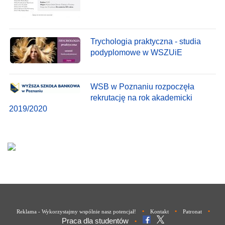
Trychologia praktyczna - studia
podyplomowe w WSZUiE
WSB w Poznaniu rozpoczęła
rekrutację na rok akademicki
2019/2020
•
•
•
Reklama - Wykorzystajmy wspólnie nasz potencjał!
Kontakt
Patronat
Praca dla studentów
•