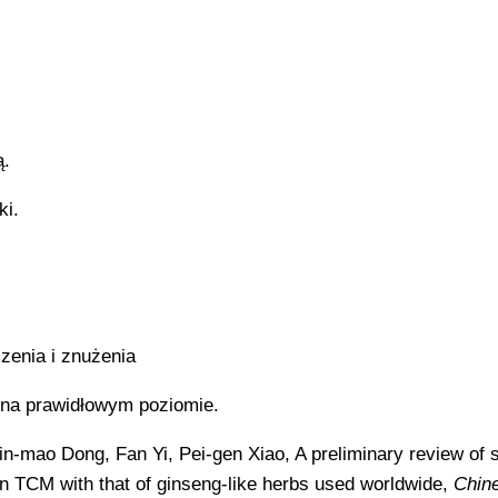
ą.
ki.
zenia i znużenia
na prawidłowym poziomie.
Yin-mao Dong, Fan Yi, Pei-gen Xiao, A preliminary review of 
 in TCM with that of ginseng-like herbs used worldwide,
Chin