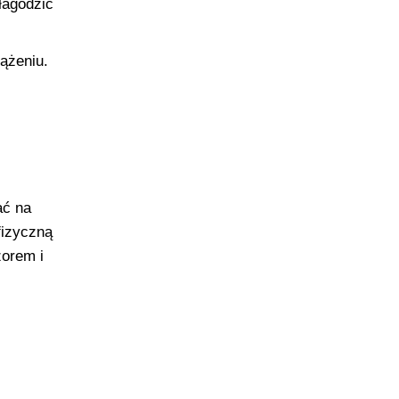
łagodzić
ążeniu.
ać na
fizyczną
zorem i