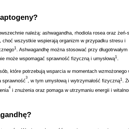
daptogeny?
wszechnie należą: ashwagandha, rhodiola rosea oraz żeń-
a, choć wszystkie wspierają organizm w przypadku stresu i
1
icznego
. Ashwagandhę można stosować przy długotrwałym 
1
wanie może wspomagać sprawność fizyczną i umysłową
.
 osób, które potrzebują wsparcia w momentach wzmożonego w
3
1
a sprawność
, w tym umysłową i wytrzymałość fizyczną
. 
4
enia
i znużenia oraz pomaga w utrzymaniu energii i witalno
agandhę?