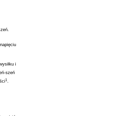
szeń.
napięciu
ysiłku i
Żeń-szeń
1
ści
.