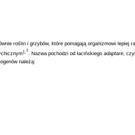
ównie roślin i grzybów, które pomagają organizmowi lepiej r
2
1,
sychicznym
. Nazwa pochodzi od łacińskiego
adaptare
, czyl
togenów należą: