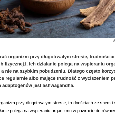
A
ć organizm przy długotrwałym stresie, trudnościa
 fizycznej1. Ich działanie polega na wspieraniu or
a nie na szybkim pobudzeniu. Dlatego często korzys
ące regularnie albo mające trudność z wyciszeniem p
h adaptogenów jest ashwagandha.
ganizm przy długotrwałym stresie, trudnościach ze snem i
iałanie polega na wspieraniu organizmu w powrocie do równo