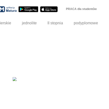
PRACA dla studentów
ierskie
jednolite
II stopnia
podyplomowe