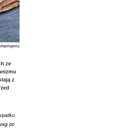
daptogeny
ch ze
ganizmu
tają z
rzed
 spadku
wagi po