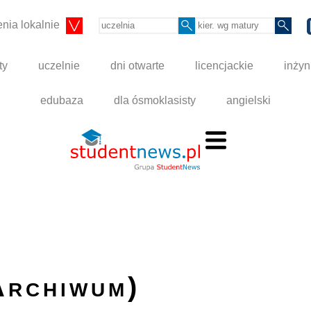
nia lokalnie
ty
uczelnie
dni otwarte
licencjackie
inżyn
edubaza
dla ósmoklasisty
angielski
Archiwum)