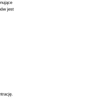
enujące
ów jest
trację.