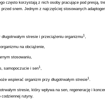
go często korzystają z nich osoby pracujące pod presją, tr
m przed snem. Jednym z najczęściej stosowanych adaptogen
1
długotrwałym stresie i przeciążeniu organizmu
,
i organizmu na obciążenie,
larnym stosowaniu,
1
s, samopoczucie i sen
,
1
oże wspierać organizm przy długotrwałym stresie
.
rwałym stresie, który wpływa na sen, regenerację i koncen
o codziennej rutyny.