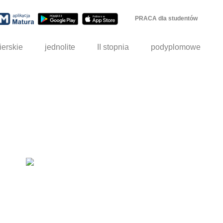
PRACA dla studentów
ierskie
jednolite
II stopnia
podyplomowe