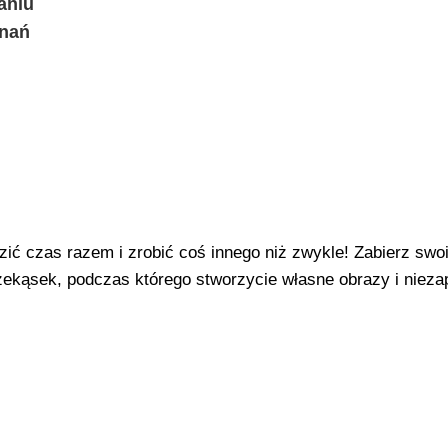
aniu
znań
zić czas razem i zrobić coś innego niż zwykle! Zabierz swo
rzekąsek, podczas którego stworzycie własne obrazy i niez