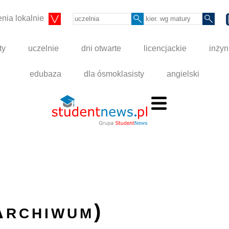
nia lokalnie
ty
uczelnie
dni otwarte
licencjackie
inżyn
edubaza
dla ósmoklasisty
angielski
Archiwum)