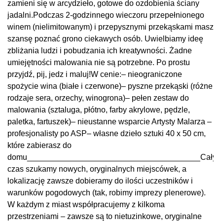
zamieni się w arcydzieło, gotowe do ozdobienia ściany
jadalni.Podczas 2-godzinnego wieczoru przepełnionego
winem (nielimitowanym) i przepysznymi przekąskami masz
szansę poznać grono ciekawych osób. Uwielbiamy ideę
zbliżania ludzi i pobudzania ich kreatywności. Żadne
umiejętności malowania nie są potrzebne. Po prostu
przyjdź, pij, jedz i maluj!W cenie:– nieograniczone
spożycie wina (białe i czerwone)– pyszne przekąski (różne
rodzaje sera, orzechy, winogrona)– pełen zestaw do
malowania (sztaluga, płótno, farby akrylowe, pędzle,
paletka, fartuszek)– nieustanne wsparcie Artysty Malarza –
profesjonalisty po ASP– własne dzieło sztuki 40 x 50 cm,
które zabierasz do
domu_______________________________________Cały
czas szukamy nowych, oryginalnych miejscówek, a
lokalizację zawsze dobieramy do ilości uczestników i
warunków pogodowych (tak, robimy imprezy plenerowe).
W każdym z miast współpracujemy z kilkoma
przestrzeniami – zawsze są to nietuzinkowe, oryginalne