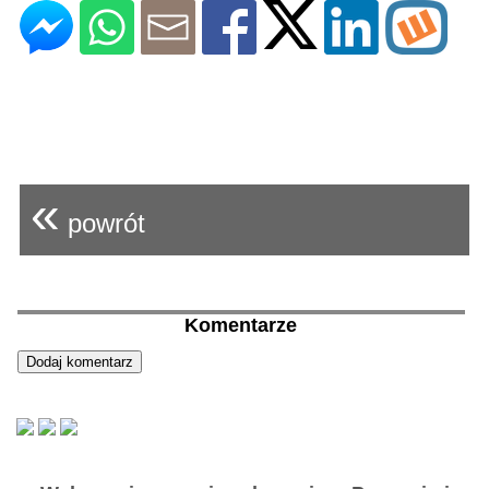
«
powrót
Komentarze