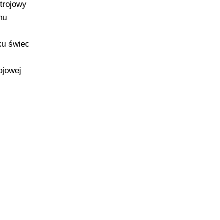
trojowy
nu
ku świec
ojowej