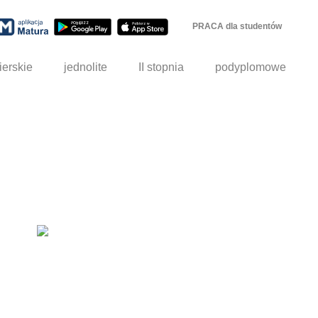
PRACA dla studentów
ierskie
jednolite
II stopnia
podyplomowe