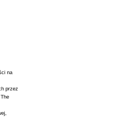
ści na
ch przez
 The
ej,