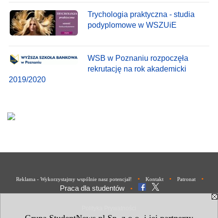
Trychologia praktyczna - studia
podyplomowe w WSZUiE
WSB w Poznaniu rozpoczęła
rekrutację na rok akademicki
2019/2020
•
•
•
Reklama - Wykorzystajmy wspólnie nasz potencjał!
Kontakt
Patronat
Praca dla studentów
•
Polityka Prywatności