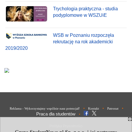
Trychologia praktyczna - studia
podyplomowe w WSZUiE
WSB w Poznaniu rozpoczęła
rekrutację na rok akademicki
2019/2020
•
•
•
Reklama - Wykorzystajmy wspólnie nasz potencjał!
Kontakt
Patronat
Praca dla studentów
•
Polityka Prywatności