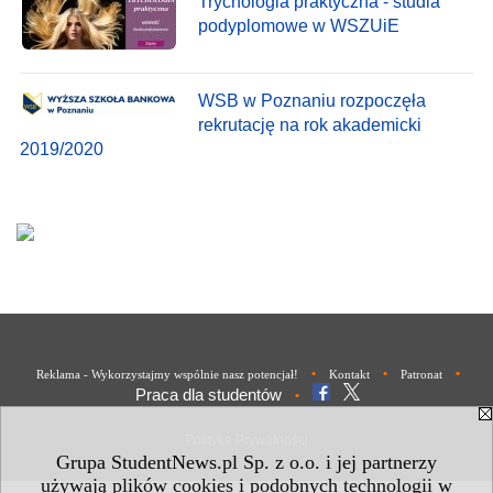
Trychologia praktyczna - studia
podyplomowe w WSZUiE
WSB w Poznaniu rozpoczęła
rekrutację na rok akademicki
2019/2020
•
•
•
Reklama - Wykorzystajmy wspólnie nasz potencjał!
Kontakt
Patronat
Praca dla studentów
•
Polityka Prywatności
Grupa StudentNews.pl Sp. z o.o. i jej partnerzy
używają plików cookies i podobnych technologii w