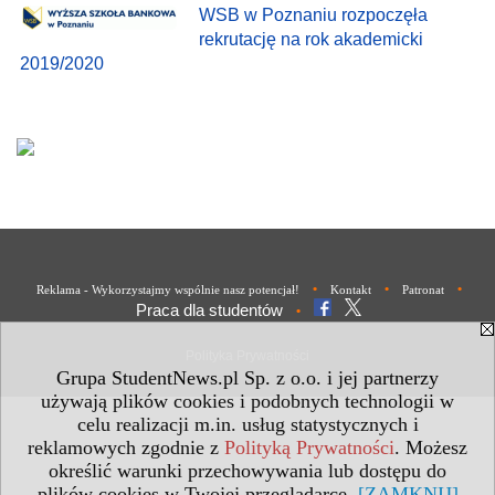
WSB w Poznaniu rozpoczęła
rekrutację na rok akademicki
2019/2020
•
•
•
Reklama - Wykorzystajmy wspólnie nasz potencjał!
Kontakt
Patronat
Praca dla studentów
•
Polityka Prywatności
Grupa StudentNews.pl Sp. z o.o. i jej partnerzy
używają plików cookies i podobnych technologii w
celu realizacji m.in. usług statystycznych i
reklamowych zgodnie z
Polityką Prywatności
. Możesz
określić warunki przechowywania lub dostępu do
plików cookies w Twojej przeglądarce.
[ZAMKNIJ]