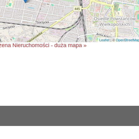
Leaflet
| ©
OpenStreetMa
ena Nieruchomości - duża mapa »