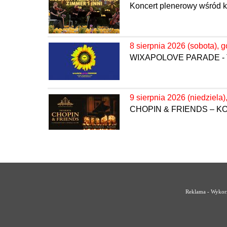
Koncert plenerowy wśród k
8 sierpnia 2026 (sobota), g
WIXAPOLOVE PARADE - 
9 sierpnia 2026 (niedziela)
CHOPIN & FRIENDS – 
Reklama - Wykorz