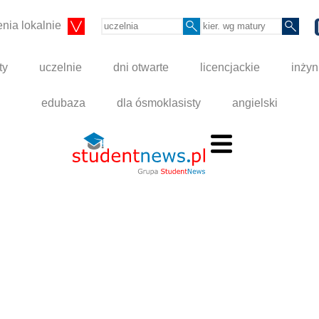
nia lokalnie
ty
uczelnie
dni otwarte
licencjackie
inżyn
edubaza
dla ósmoklasisty
angielski