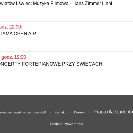
wiatów i świec: Muzyka Filmowa - Hans Zimmer i inni
odz. 22:00
TAMA OPEN AIR
, godz. 19:00
KONCERTY FORTEPIANOWE PRZY ŚWIECACH
Praca dla student
•
•
•
ystajmy wspólnie nasz potencjał!
Kontakt
Patronat
Polityka Prywatności