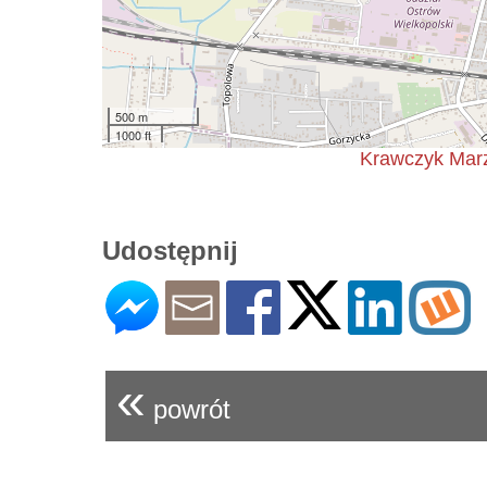
500 m
1000 ft
Krawczyk Marz
Udostępnij
«
powrót