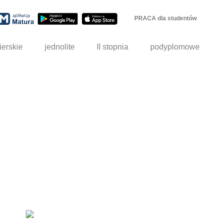
PRACA dla studentów
ierskie
jednolite
II stopnia
podyplomowe