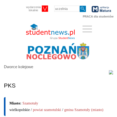
wydarzenia
lokalnie
PRACA dla studentów
Dworce kolejowe
PKS
Miasto:
Szamotuły
wielkopolskie /
powiat szamotulski
/
gmina Szamotuły (miasto)