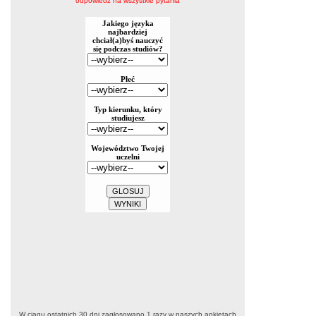
odpowiedz na wszystkie pytania
W ciągu ostatnich 30 dni zagłosowano
1
razy w naszych ankietach