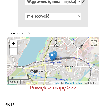
znalezionych: 2
+
−
500 m
1000 ft
Leaflet
| ©
OpenStreetMap
contributors
Powiększ mapę >>>
PKP