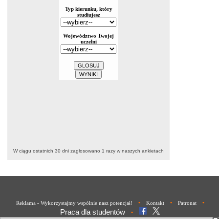
W ciągu ostatnich 30 dni zagłosowano
1
razy w naszych ankietach
•
•
•
Reklama - Wykorzystajmy wspólnie nasz potencjał!
Kontakt
Patronat
Praca dla studentów
•