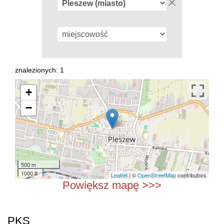
znalezionych: 1
+
−
500 m
1000 ft
Leaflet
| ©
OpenStreetMap
contributors
Powiększ mapę >>>
PKS