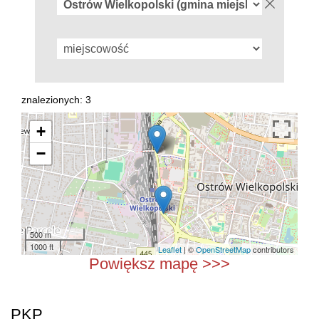
znalezionych: 3
+
−
500 m
1000 ft
Leaflet
| ©
OpenStreetMap
contributors
Powiększ mapę >>>
PKP