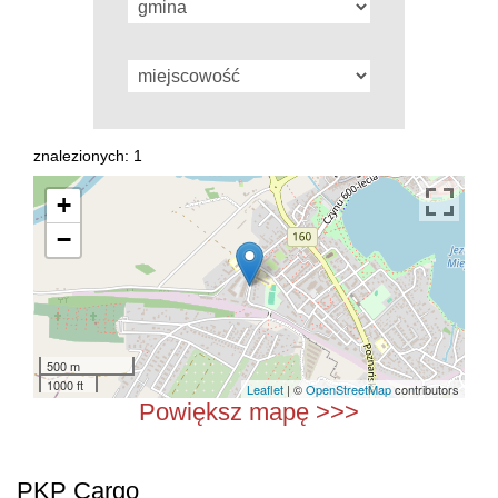
znalezionych: 1
+
−
500 m
1000 ft
Leaflet
| ©
OpenStreetMap
contributors
Powiększ mapę >>>
PKP Cargo