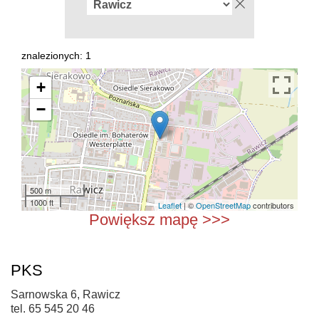
znalezionych: 1
+
−
500 m
1000 ft
Leaflet
| ©
OpenStreetMap
contributors
Powiększ mapę >>>
PKS
Sarnowska 6, Rawicz
tel. 65 545 20 46