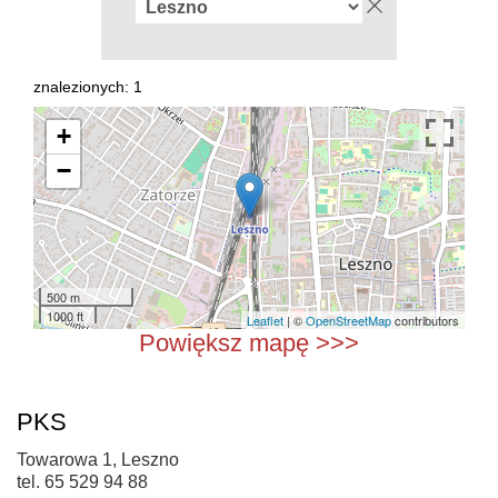
znalezionych: 1
+
−
500 m
1000 ft
Leaflet
| ©
OpenStreetMap
contributors
Powiększ mapę >>>
PKS
Towarowa 1, Leszno
tel. 65 529 94 88