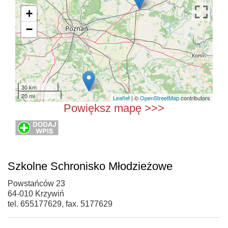
+
−
30 km
20 mi
Leaflet
| ©
OpenStreetMap
contributors
Powiększ mapę >>>
Szkolne Schronisko Młodzieżowe
Powstańców 23
64-010 Krzywiń
tel. 655177629, fax. 5177629