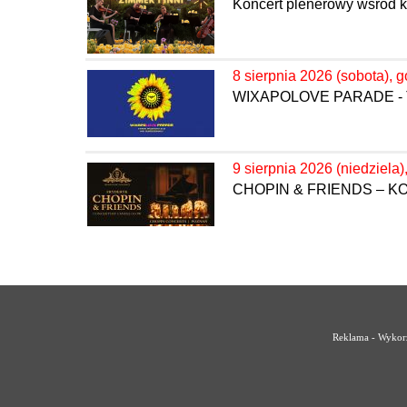
Koncert plenerowy wśród k
8 sierpnia 2026 (sobota), g
WIXAPOLOVE PARADE - 
9 sierpnia 2026 (niedziela)
CHOPIN & FRIENDS – 
Reklama - Wykorz