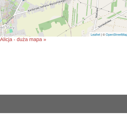
Leaflet
| ©
OpenStreetMa
Alicja - duża mapa »