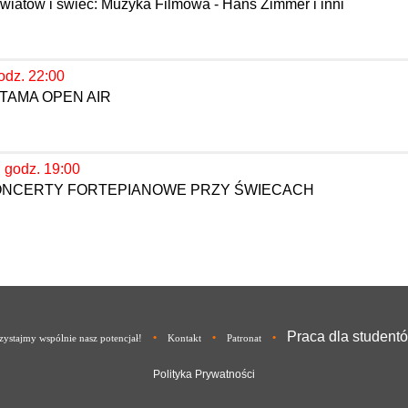
wiatów i świec: Muzyka Filmowa - Hans Zimmer i inni
odz. 22:00
TAMA OPEN AIR
, godz. 19:00
KONCERTY FORTEPIANOWE PRZY ŚWIECACH
Praca dla student
•
•
•
ystajmy wspólnie nasz potencjał!
Kontakt
Patronat
Polityka Prywatności