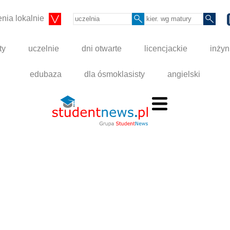
nia lokalnie
ty
uczelnie
dni otwarte
licencjackie
inżyn
edubaza
dla ósmoklasisty
angielski