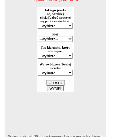
odpowiedz na wszystkie pytania
W ciągu ostatnich 30 dni zagłosowano
1
razy w naszych ankietach