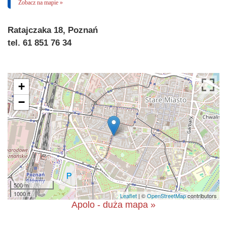
Zobacz na mapie »
Ratajczaka 18, Poznań
tel. 61 851 76 34
+
−
500 m
1000 ft
Leaflet
| ©
OpenStreetMap
contributors
Apolo - duża mapa »