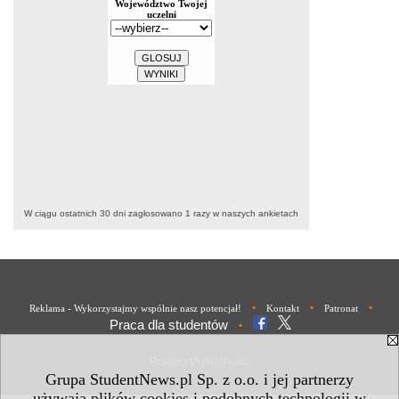
W ciągu ostatnich 30 dni zagłosowano
1
razy w naszych ankietach
•
•
•
Reklama - Wykorzystajmy wspólnie nasz potencjał!
Kontakt
Patronat
Praca dla studentów
•
Polityka Prywatności
Grupa StudentNews.pl Sp. z o.o. i jej partnerzy
używają plików cookies i podobnych technologii w