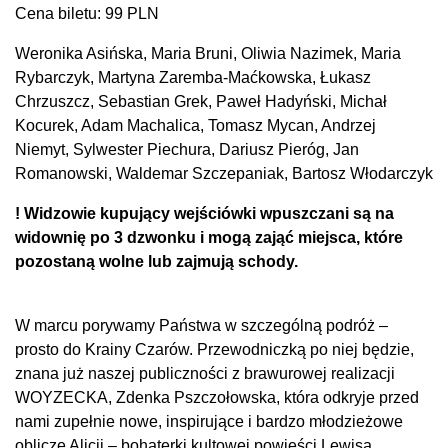
Cena biletu: 99 PLN
Weronika Asińska, Maria Bruni, Oliwia Nazimek, Maria
Rybarczyk, Martyna Zaremba-Maćkowska, Łukasz
Chrzuszcz, Sebastian Grek, Paweł Hadyński, Michał
Kocurek, Adam Machalica, Tomasz Mycan, Andrzej
Niemyt, Sylwester Piechura, Dariusz Pieróg, Jan
Romanowski, Waldemar Szczepaniak, Bartosz Włodarczyk
! Widzowie kupujący wejściówki wpuszczani są na
widownię po 3 dzwonku i mogą zająć miejsca, które
pozostaną wolne lub zajmują schody.
W marcu porywamy Państwa w szczególną podróż –
prosto do Krainy Czarów. Przewodniczką po niej będzie,
znana już naszej publiczności z brawurowej realizacji
WOYZECKA, Zdenka Pszczołowska, która odkryje przed
nami zupełnie nowe, inspirujące i bardzo młodzieżowe
oblicze Alicji – bohaterki kultowej powieści Lewisa