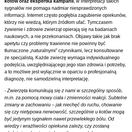
kotów oraz ekspertka kampanii
, w interpretacji takich
sygnałów nie pomaga nadmiar niesprawdzonych
informacji. Internet często pogłębia zagubienie opiekunów,
którzy nie wiedzą, którym źródłom ufać. Tymczasem
żywienie i zdrowie zwierząt opierają się na badaniach
naukowych, a nie przekonaniach. Objawy takie jak brak
apetytu czy problemy trawienne nie powinny być
tłumaczone „naturalnymi” czynnikami, lecz konsultowane
ze specjalistą. Każde zwierzę wymaga indywidualnego
podejścia, uwzględniającego jego stan zdrowia i potrzeby,
a to możliwe jest wyłącznie w oparciu o profesjonalną
diagnozę, nie samodzielną interpretację.
- Zwierzęta komunikują się z nami w szczególny sposób,
m.in. za pomocą mowy ciała i zmienności reakcji. Subtelne
zmiany w zachowaniu – jak niechęć do ruchu, chowanie
się czy nietypowa nerwowość, szczególnie u kotów mogą
być jedynym sygnałem nawet przewlekłego bólu. Od
wiedzy i wrażliwości opiekuna zależy, czy zostaną