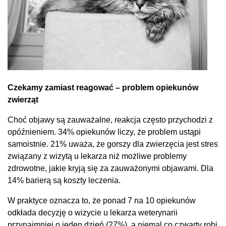
Czekamy zamiast reagować – problem opiekunów
zwierząt
Choć objawy są zauważalne, reakcja często przychodzi z
opóźnieniem. 34% opiekunów liczy, że problem ustąpi
samoistnie. 21% uważa, że gorszy dla zwierzęcia jest stres
związany z wizytą u lekarza niż możliwe problemy
zdrowotne, jakie kryją się za zauważonymi objawami. Dla
14% barierą są koszty leczenia.
W praktyce oznacza to, że ponad 7 na 10 opiekunów
odkłada decyzję o wizycie u lekarza weterynarii
przynajmniej o jeden dzień (27%), a niemal co czwarty robi