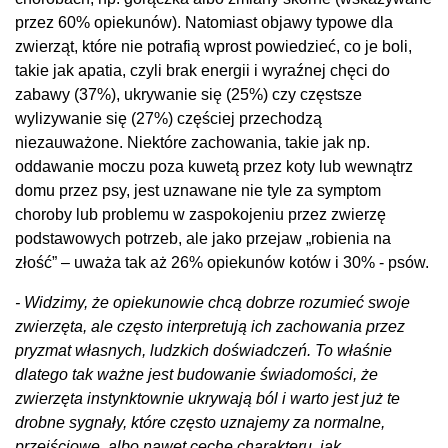
przez 60% opiekunów). Natomiast objawy typowe dla
zwierząt, które nie potrafią wprost powiedzieć, co je boli,
takie jak apatia, czyli brak energii i wyraźnej chęci do
zabawy (37%), ukrywanie się (25%) czy częstsze
wylizywanie się (27%) częściej przechodzą
niezauważone. Niektóre zachowania, takie jak np.
oddawanie moczu poza kuwetą przez koty lub wewnątrz
domu przez psy, jest uznawane nie tyle za symptom
choroby lub problemu w zaspokojeniu przez zwierzę
podstawowych potrzeb, ale jako przejaw „robienia na
złość” – uważa tak aż 26% opiekunów kotów i 30% - psów.
- Widzimy, że opiekunowie chcą dobrze rozumieć swoje
zwierzęta, ale często interpretują ich zachowania przez
pryzmat własnych, ludzkich doświadczeń. To właśnie
dlatego tak ważne jest budowanie świadomości, że
zwierzęta instynktownie ukrywają ból i warto jest już te
drobne sygnały, które często uznajemy za normalne,
przejściowe, albo nawet cechę charakteru, jak