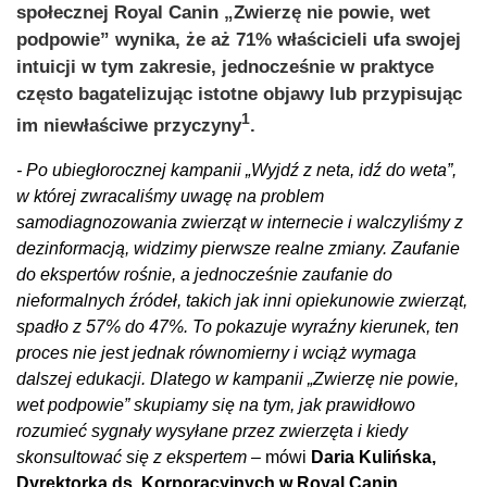
społecznej Royal Canin „Zwierzę nie powie, wet
podpowie” wynika, że aż 71% właścicieli ufa swojej
intuicji w tym zakresie, jednocześnie w praktyce
często bagatelizując istotne objawy lub przypisując
1
im niewłaściwe przyczyny
.
- Po ubiegłorocznej kampanii „Wyjdź z neta, idź do weta”,
w której zwracaliśmy uwagę na problem
samodiagnozowania zwierząt w internecie i walczyliśmy z
dezinformacją, widzimy pierwsze realne zmiany. Zaufanie
do ekspertów rośnie, a jednocześnie zaufanie do
nieformalnych źródeł, takich jak inni opiekunowie zwierząt,
spadło z 57% do 47%. To pokazuje wyraźny kierunek, ten
proces nie jest jednak równomierny i wciąż wymaga
dalszej edukacji. Dlatego w kampanii „Zwierzę nie powie,
wet podpowie” skupiamy się na tym, jak prawidłowo
rozumieć sygnały wysyłane przez zwierzęta i kiedy
skonsultować się z ekspertem –
mówi
Daria Kulińska,
Dyrektorka ds. Korporacyjnych w Royal Canin.