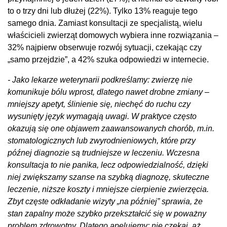
to o trzy dni lub dłużej (22%). Tylko 13% reaguje tego
samego dnia. Zamiast konsultacji ze specjalistą, wielu
właścicieli zwierząt domowych wybiera inne rozwiązania –
32% najpierw obserwuje rozwój sytuacji, czekając czy
„samo przejdzie”, a 42% szuka odpowiedzi w internecie.
- Jako lekarze weterynarii podkreślamy: zwierzę nie
komunikuje bólu wprost, dlatego nawet drobne zmiany –
mniejszy apetyt, ślinienie się, niechęć do ruchu czy
wysunięty język wymagają uwagi. W praktyce często
okazują się one objawem zaawansowanych chorób, m.in.
stomatologicznych lub zwyrodnieniowych, które przy
późnej diagnozie są trudniejsze w leczeniu. Wczesna
konsultacja to nie panika, lecz odpowiedzialność, dzięki
niej zwiększamy szanse na szybką diagnozę, skuteczne
leczenie, niższe koszty i mniejsze cierpienie zwierzęcia.
Zbyt częste odkładanie wizyty „na później” sprawia, że
stan zapalny może szybko przekształcić się w poważny
problem zdrowotny. Dlatego apelujemy: nie czekaj, aż