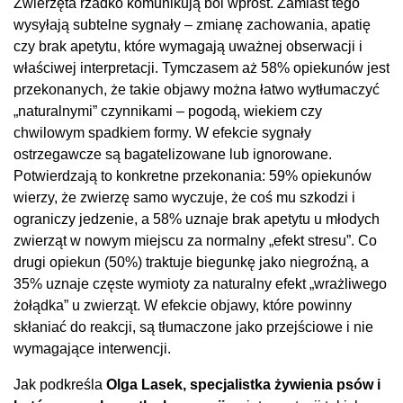
Zwierzęta rzadko komunikują ból wprost. Zamiast tego
wysyłają subtelne sygnały – zmianę zachowania, apatię
czy brak apetytu, które wymagają uważnej obserwacji i
właściwej interpretacji. Tymczasem aż 58% opiekunów jest
przekonanych, że takie objawy można łatwo wytłumaczyć
„naturalnymi” czynnikami – pogodą, wiekiem czy
chwilowym spadkiem formy. W efekcie sygnały
ostrzegawcze są bagatelizowane lub ignorowane.
Potwierdzają to konkretne przekonania: 59% opiekunów
wierzy, że zwierzę samo wyczuje, że coś mu szkodzi i
ograniczy jedzenie, a 58% uznaje brak apetytu u młodych
zwierząt w nowym miejscu za normalny „efekt stresu”. Co
drugi opiekun (50%) traktuje biegunkę jako niegroźną, a
35% uznaje częste wymioty za naturalny efekt „wrażliwego
żołądka” u zwierząt. W efekcie objawy, które powinny
skłaniać do reakcji, są tłumaczone jako przejściowe i nie
wymagające interwencji.
Jak podkreśla
Olga Lasek, specjalistka żywienia psów i