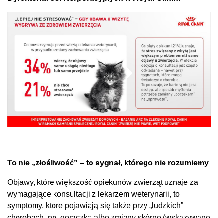
To nie „złośliwość” – to sygnał, którego nie rozumiemy
Objawy, które większość opiekunów zwierząt uznaje za
wymagające konsultacji z lekarzem weterynarii, to
symptomy, które pojawiają się także przy „ludzkich”
chorobach, np. gorączka albo zmiany skórne (wskazywane