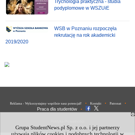
Trychologia praktyczna - studia
podyplomowe w WSZUiE
WSB w Poznaniu rozpoczęła
rekrutację na rok akademicki
2019/2020
•
•
•
Reklama - Wykorzystajmy wspólnie nasz potencjał!
Kontakt
Patronat
Praca dla studentów
•
Polityka Prywatności
Grupa StudentNews.pl Sp. z o.o. i jej partnerzy
używają plików cookies i podobnych technologii w