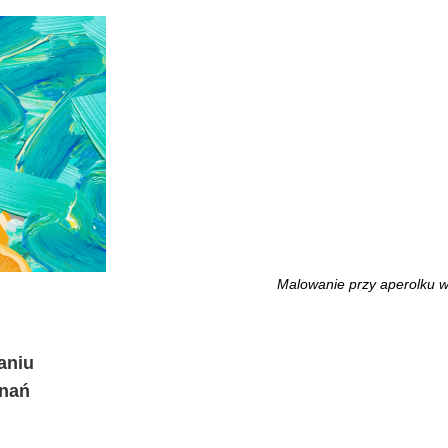
Malowanie przy aperolku w
aniu
znań