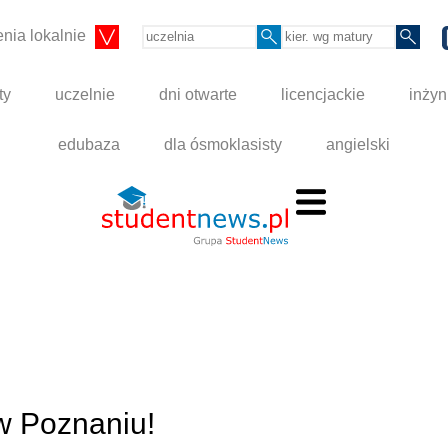
nia lokalnie
ty
uczelnie
dni otwarte
licencjackie
inżyn
edubaza
dla ósmoklasisty
angielski
w Poznaniu!