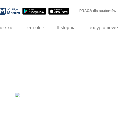
PRACA dla studentów
ierskie
jednolite
II stopnia
podyplomowe