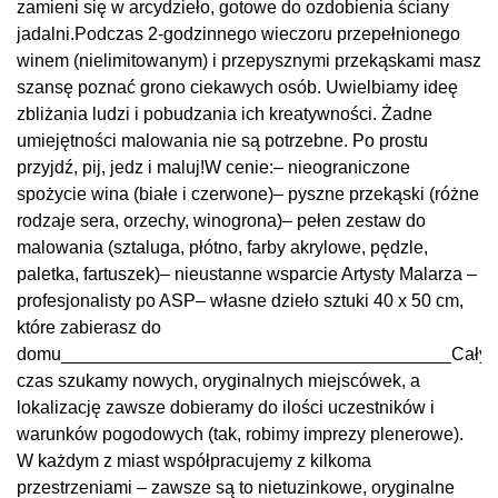
zamieni się w arcydzieło, gotowe do ozdobienia ściany
jadalni.Podczas 2-godzinnego wieczoru przepełnionego
winem (nielimitowanym) i przepysznymi przekąskami masz
szansę poznać grono ciekawych osób. Uwielbiamy ideę
zbliżania ludzi i pobudzania ich kreatywności. Żadne
umiejętności malowania nie są potrzebne. Po prostu
przyjdź, pij, jedz i maluj!W cenie:– nieograniczone
spożycie wina (białe i czerwone)– pyszne przekąski (różne
rodzaje sera, orzechy, winogrona)– pełen zestaw do
malowania (sztaluga, płótno, farby akrylowe, pędzle,
paletka, fartuszek)– nieustanne wsparcie Artysty Malarza –
profesjonalisty po ASP– własne dzieło sztuki 40 x 50 cm,
które zabierasz do
domu_______________________________________Cały
czas szukamy nowych, oryginalnych miejscówek, a
lokalizację zawsze dobieramy do ilości uczestników i
warunków pogodowych (tak, robimy imprezy plenerowe).
W każdym z miast współpracujemy z kilkoma
przestrzeniami – zawsze są to nietuzinkowe, oryginalne