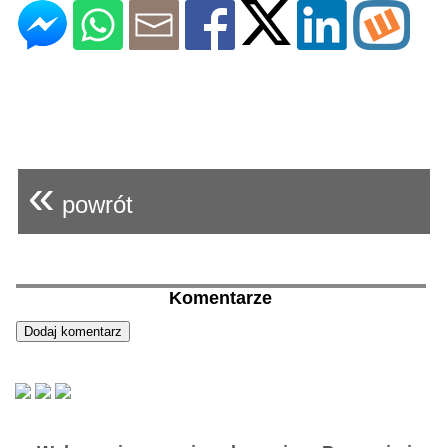
«
powrót
Komentarze